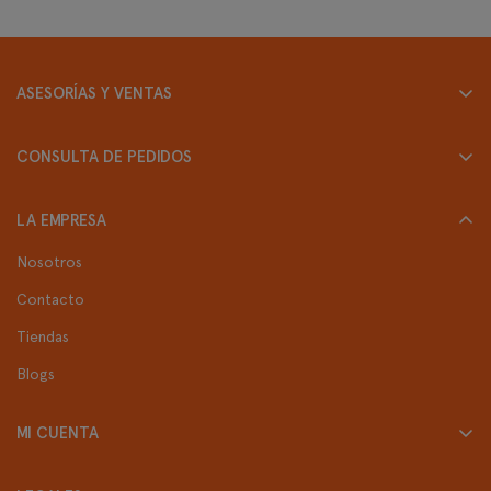
ASESORÍAS Y VENTAS
Lunes a Viernes
CONSULTA DE PEDIDOS
096 284 3188
Correo:
096 284 3188
LA EMPRESA
contacto@dermotienda.ec
SÍGUENOS EN:
Nosotros
Contacto
Tiendas
Blogs
MI CUENTA
Mi Perfil