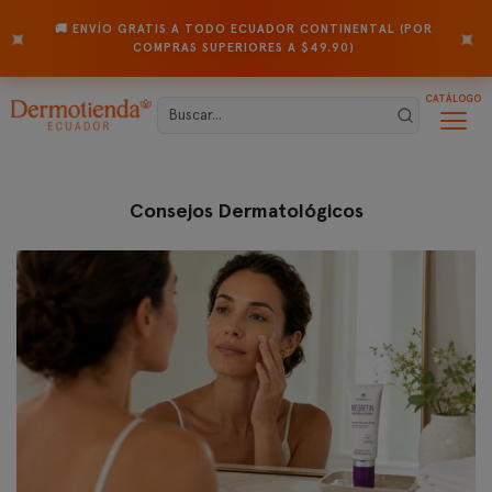
🚚 ENVÍO GRATIS A TODO ECUADOR CONTINENTAL (POR
✦
✦
COMPRAS SUPERIORES A $49.90)
CATÁLOGO
Consejos Dermatológicos