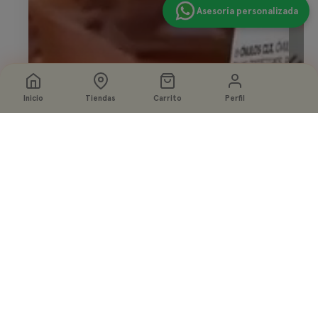
Asesoría personalizada
Inicio
Tiendas
Carrito
Perfil
Seleccione
Agregar a la bolsa
opciones