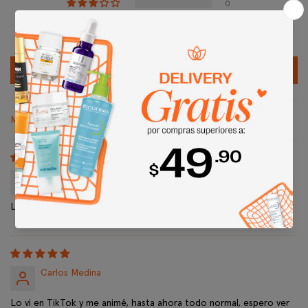
0
0
0
Escribir una reseña
Sort by
Tatiana Herrera
Lo mejor es que no mancha la ropa, se absorbe rápido
Carlos Medina
Lo vi en TikTok y me animé, hasta ahora todo normal, espero ver