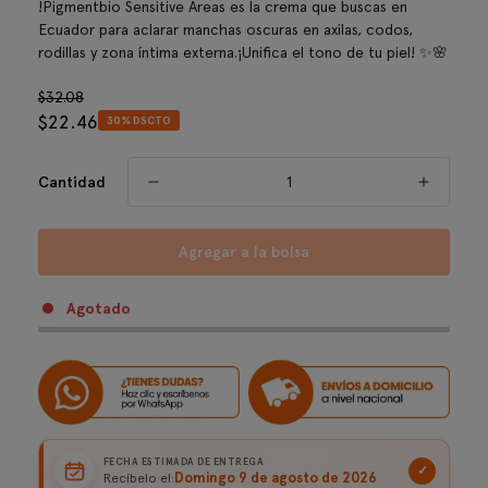
!Pigmentbio Sensitive Areas es la crema que buscas en
Ecuador para aclarar manchas oscuras en axilas, codos,
rodillas y zona íntima externa.¡Unifica el tono de tu piel! ✨🌸
Precio
$32.08
$22.46
regular
30% DSCTO
Precio
de
venta
Cantidad
Agregar a la bolsa
Agotado
FECHA ESTIMADA DE ENTREGA
✓
Domingo 9 de agosto de 2026
Recíbelo el: