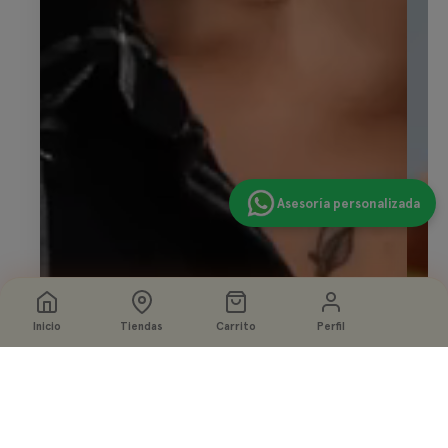
Asesoría personalizada
Inicio
Tiendas
Carrito
Perfil
Seleccione
Agregar a la bolsa
opciones