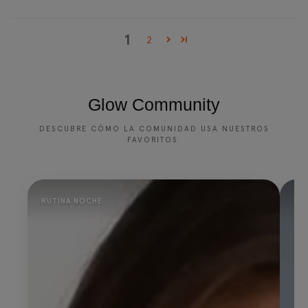
1
2
Glow Community
DESCUBRE CÓMO LA COMUNIDAD USA NUESTROS
FAVORITOS.
RUTINA NOCHE
PR