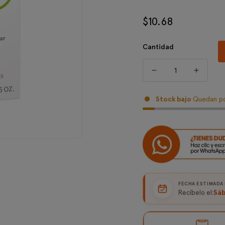
$10.68
Precio
regular
Cantidad
Stock bajo
Quedan po
FECHA ESTIMADA
Sáb
Recíbelo el: