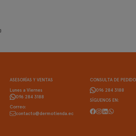
}
ASESORÍAS Y VENTAS
CONSULTA DE PEDIDO
Lunes a Viernes
096 284 3188
096 284 3188
SÍGUENOS EN:
Correo:
contacto@dermotienda.ec