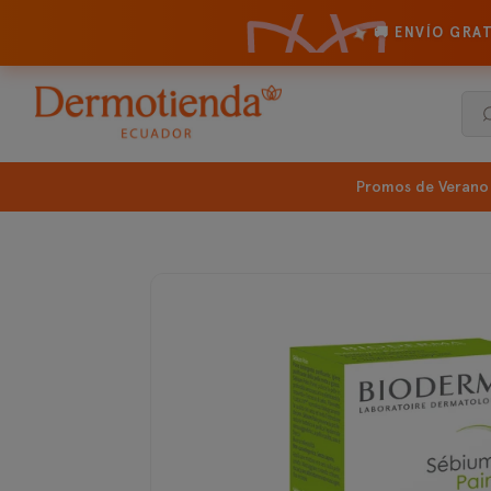
✦
🚚 ENVÍO GRA
Promos de Verano