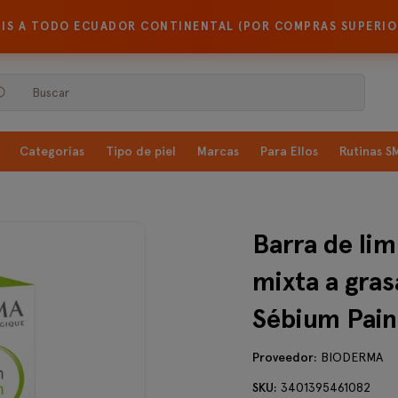
TIS A TODO ECUADOR CONTINENTAL (POR COMPRAS SUPERIOR
Buscar
Categorías
Tipo de piel
Marcas
Para Ellos
Rutinas 
Barra de lim
mixta a gra
Sébium Pain
Proveedor:
BIODERMA
SKU:
3401395461082