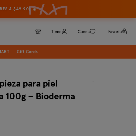
✦
ES A $49.90)
Tiendas
Cuenta
Favoritos
SMART
Gift Cards
...
pieza para piel
sa 100g – Bioderma