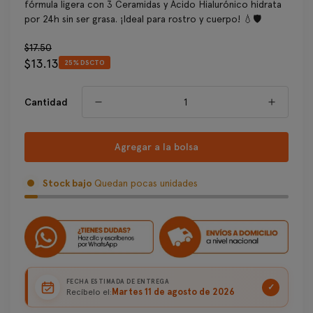
fórmula ligera con 3 Ceramidas y Ácido Hialurónico hidrata
por 24h sin ser grasa. ¡Ideal para rostro y cuerpo! 💧🛡️
Precio
$17.50
$13.13
regular
25% DSCTO
Precio
de
venta
Cantidad
Agregar a la bolsa
Stock bajo
Quedan pocas unidades
FECHA ESTIMADA DE ENTREGA
✓
Martes 11 de agosto de 2026
Recíbelo el: