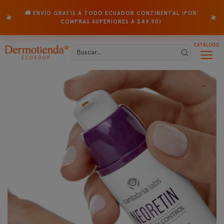
🚚 ENVÍO GRATIS A TODO ECUADOR CONTINENTAL (POR
✦
✦
COMPRAS SUPERIORES A $49.90)
CATÁLOGO
...