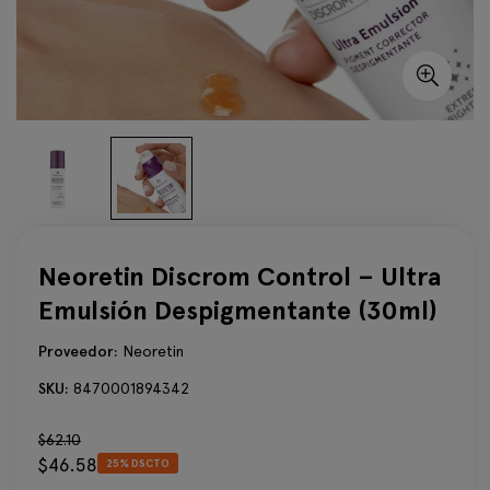
Neoretin Discrom Control – Ultra
Emulsión Despigmentante (30ml)
Proveedor:
Neoretin
SKU:
8470001894342
Precio
$62.10
$46.58
regular
25% DSCTO
Precio