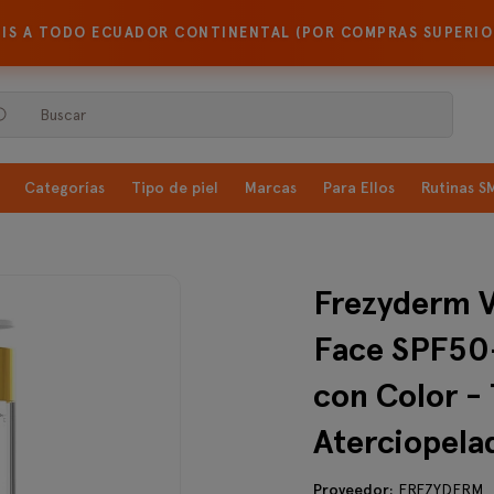
TIS A TODO ECUADOR CONTINENTAL (POR COMPRAS SUPERIOR
Buscar
Categorías
Tipo de piel
Marcas
Para Ellos
Rutinas 
Frezyderm V
Face SPF50+
con Color -
Aterciopela
Proveedor:
FREZYDERM