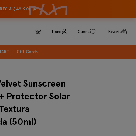
✦
ES A $49.90)
Tiendas
Cuenta
Favoritos
SMART
Gift Cards
...
elvet Sunscreen
 Protector Solar
 Textura
da (50ml)