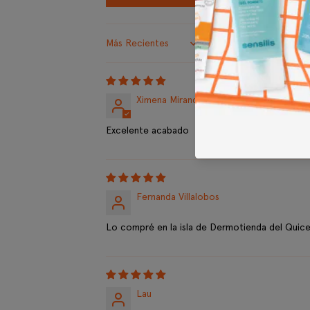
Sort by
Ximena Miranda
Excelente acabado
Fernanda Villalobos
Lo compré en la isla de Dermotienda del Quic
Lau