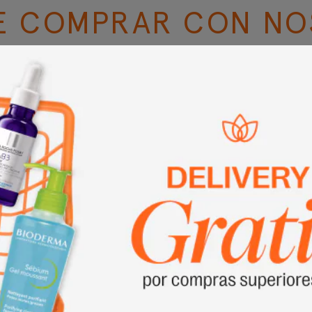
E COMPRAR CON NO
Reseñas de Clientes
5.00 de 5
Basado en 3 reseñas
3
0
0
0
0
Escribir una reseña