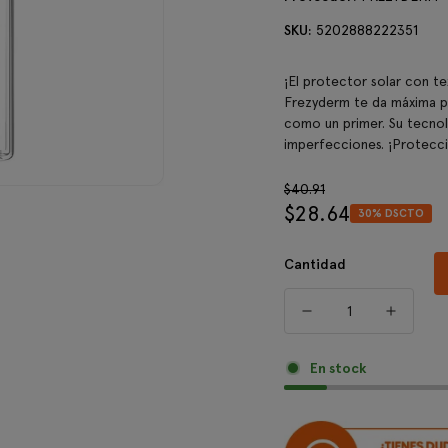
SKU:
5202888222351
¡El protector solar con t
Frezyderm te da máxima p
como un primer. Su tecnol
imperfecciones. ¡Protecc
Precio
$40.91
$28.64
regular
30% DSCTO
Precio
de
venta
Cantidad
En stock