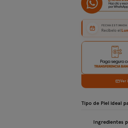
FECHA ESTIMADA
Lun
Recíbelo el:
Ver 
Tipo de Piel 
Tipo de Piel ideal 
Ingredientes 
Todo tipo de piel
Ingredientes p
Normal/Mixta