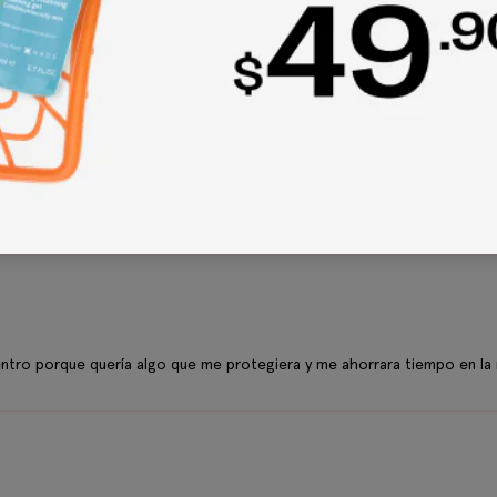
entro porque quería algo que me protegiera y me ahorrara tiempo en la