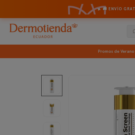
✦
🚚 ENVÍO GRA
Promos de Verano