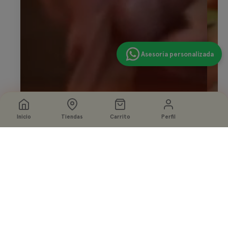
Asesoría personalizada
Inicio
Tiendas
Carrito
Perfil
Seleccione
Agregar a la bolsa
opciones