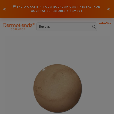
🚚 ENVÍO GRATIS A TODO ECUADOR CONTINENTAL (POR
✦
✦
COMPRAS SUPERIORES A $49.90)
CATÁLOGO
...