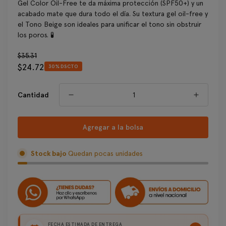
Gel Color Oil-Free te da máxima protección (SPF50+) y un
acabado mate que dura todo el día. Su textura gel oil-free y
el Tono Beige son ideales para unificar el tono sin obstruir
los poros. 🧪
Precio
$35.31
$24.72
regular
30% DSCTO
Precio
de
venta
Cantidad
Agregar a la bolsa
Stock bajo
Quedan pocas unidades
FECHA ESTIMADA DE ENTREGA