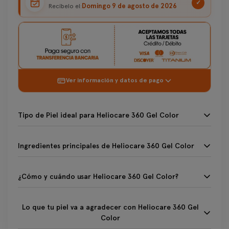
✓
Domingo 9 de agosto de 2026
Recíbelo el:
Ver información y datos de pago
Tipo de Piel ideal para Heliocare 360 Gel Color
Tipo de Piel ideal para Heliocare 360 Gel Color
Ingredientes principales de Heliocare 360 Gel Co
Mixta/Grasa
Ingredientes principales de Heliocare 360 Gel Color
¿Cómo y cuándo usar Heliocare 360 Gel Color?
☀️ Fernblock®+ & Filtros Solares: La tecnología #1 de
¿Cómo y cuándo usar Heliocare 360 Gel Color?
Heliocare. Protección total 360° (UVA, UVB, Visible, IR-A)
que previene el daño solar.
Lo que tu piel va a agradecer con Heliocare 360 G
1.- Agita bien antes de usar.
Lo que tu piel va a agradecer con Heliocare 360 Gel
Color
🔬 Complejo Seborregulador: Contiene polvos matificantes
2.- Aplica generosamente sobre el rostro, 20 minutos antes