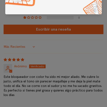
0
0
0
0
Escribir una reseña
Sort by
Anónimo
Este bloqueador con color ha sido mi mejor aliado. Me cubre lo
justo, unifica el tono sin parecer maquillaje y me deja la piel mate
todo el día. No se corre con el sudor y no me ha sacado granitos.
Es perfecto si tienes piel grasa y quieres algo práctico para todos
los días