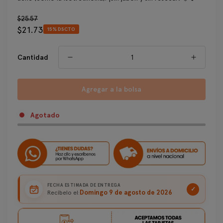
Precio
$25.57
$21.73
regular
15% DSCTO
Precio
de
venta
Cantidad
Agregar a la bolsa
Agotado
FECHA ESTIMADA DE ENTREGA
✓
Domingo 9 de agosto de 2026
Recíbelo el: