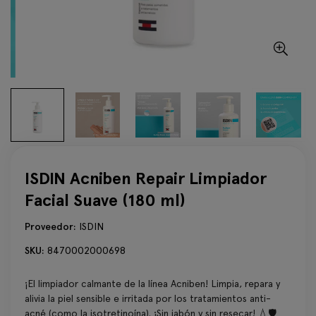
ISDIN Acniben Repair Limpiador
Facial Suave (180 ml)
Proveedor:
ISDIN
SKU:
8470002000698
¡El limpiador calmante de la línea Acniben! Limpia, repara y
alivia la piel sensible e irritada por los tratamientos anti-
acné (como la isotretinoína). ¡Sin jabón y sin resecar! 💧🛡️