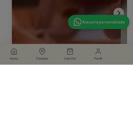
Asesoría personalizada
Inicio
Tiendas
Carrito
Perfil
Seleccione
Agregar a la bolsa
opciones