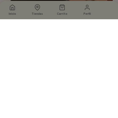
Inicio
Tiendas
Carrito
Perfil
Seleccione
Agregar a la bolsa
opciones