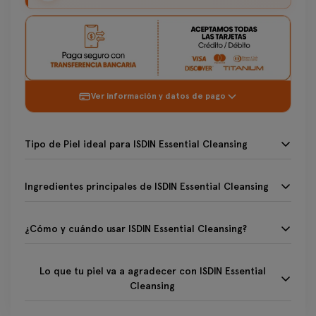
Ver información y datos de pago
Tipo de Piel ideal para ISDIN Essential Cleansing
Tipo de Piel ideal para ISDIN Essential Cleansing
Ingredientes principales de ISDIN Essential Cleans
Todo tipo de piel
Ingredientes principales de ISDIN Essential Cleansing
Seca
¿Cómo y cuándo usar ISDIN Essential Cleansing?
💧 Aceites Limpiadores (Girasol, Oliva): Disuelven las
¿Cómo y cuándo usar ISDIN Essential Cleansing?
impurezas lipófilas (maquillaje, protector solar, sebo) sin
dañar la barrera de la piel.
Lo que tu piel va a agradecer con ISDIN Essential 
1.- Aplica 2-3 pulsaciones sobre la palma de tus manos
Lo que tu piel va a agradecer con ISDIN Essential
secas.
Cleansing
🌿 Extracto de Salvia Esclarea: Un activo natural que calma
la piel sensible y aporta confort y suavidad.
2.- Masajea el aceite sobre el rostro seco (incluyendo ojos