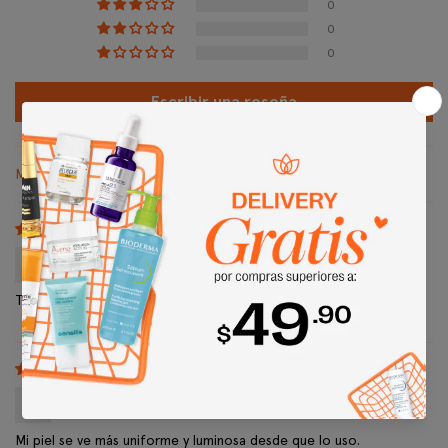
0
0
0
Escribir una reseña
Sort by
Nicole
Textura agradable, suave y deja sensación de frescura.
Carolina Vinueza
Mi piel se ve más uniforme y luminosa desde que lo uso.