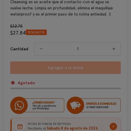
Cleansing es un aceite que al contacto con el agua se
vuelve leche. Limpia en profundidad, elimina el maquillaje
waterproof y es el primer paso de tu rutina antiedad. 💧
Precio
$32.75
$27.84
regular
15% DSCTO
Precio
de
venta
Cantidad
Agregar a la bolsa
Agotado
FECHA ESTIMADA DE ENTREGA
✓
Sábado 8 de agosto de 2026
Recíbelo el: