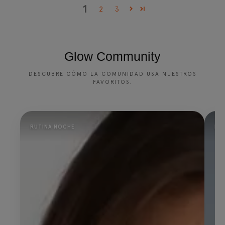
1
2
3
Glow Community
DESCUBRE CÓMO LA COMUNIDAD USA NUESTROS
FAVORITOS.
RUTINA NOCHE
PR