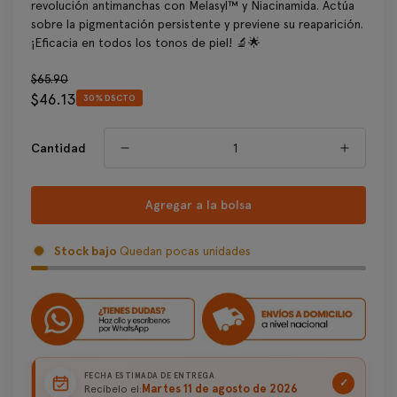
revolución antimanchas con Melasyl™ y Niacinamida. Actúa
sobre la pigmentación persistente y previene su reaparición.
¡Eficacia en todos los tonos de piel! 🔬🌟
Precio
$65.90
$46.13
regular
30% DSCTO
Precio
de
venta
Cantidad
Agregar a la bolsa
Stock bajo
Quedan pocas unidades
FECHA ESTIMADA DE ENTREGA
✓
Martes 11 de agosto de 2026
Recíbelo el: