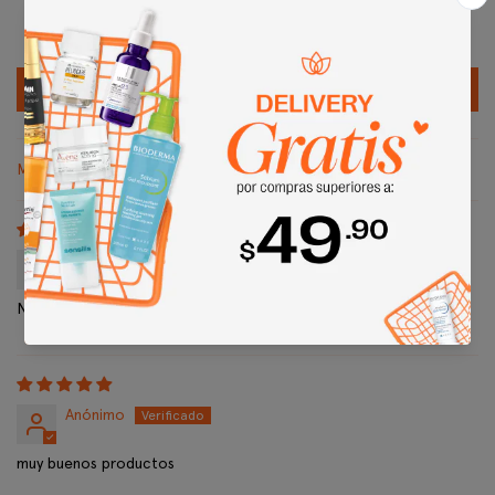
0
0
Escribir una reseña
Sort by
Daniela Constante
No irrita la piel
Anónimo
muy buenos productos