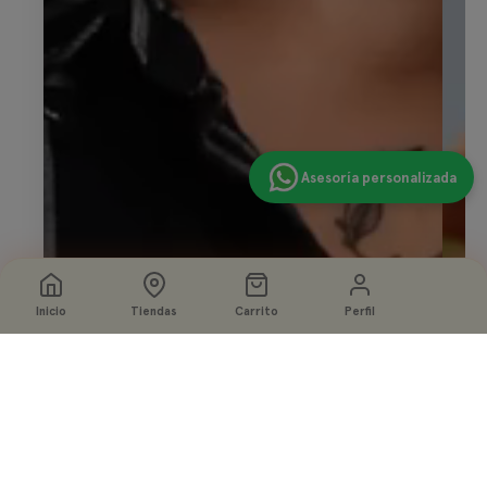
Asesoría personalizada
Inicio
Tiendas
Carrito
Perfil
Seleccione
Agregar a la bolsa
opciones