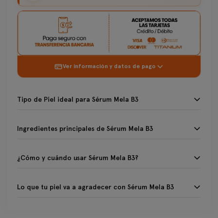
Ver información y datos de pago
Tipo de Piel ideal para Sérum Mela B3
Tipo de Piel ideal para Sérum Mela B3
Ingredientes principales de Sérum Mela B3
Todo tipo de piel
Ingredientes principales de Sérum Mela B3
Sensible
¿Cómo y cuándo usar Sérum Mela B3?
Niacinamida 3% 🔬 → reduce la síntesis de melanina y atenúa
¿Cómo y cuándo usar Sérum Mela B3?
manchas existentes.
Lo que tu piel va a agradecer con Sérum Mela B3
Aplicación diaria para resultados visibles y anti-reaparición.
Lo que tu piel va a agradecer con Sérum Mela B3
Ácido glicólico y Phe-resorcinol 🌿 → exfolian suavemente
y ayudan a unificar el tono de piel.
* Cantidad: Aplicar de 2 a 3 gotas (o la cantidad necesaria).
🎯 Acción Profunda: Aborda las manchas en su origen