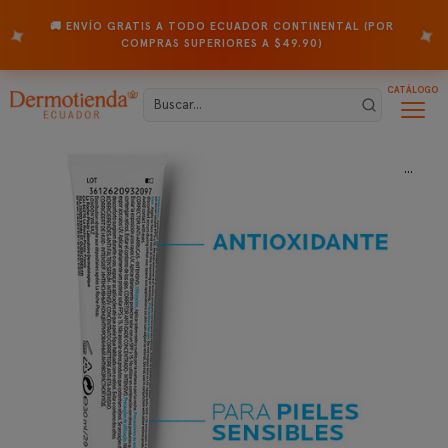
🚚 ENVÍO GRATIS A TODO ECUADOR CONTINENTAL (POR
✦
✦
COMPRAS SUPERIORES A $49.90)
CATÁLOGO
...