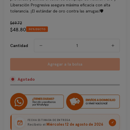
Liberación Progresiva asegura máxima eficacia con alta
tolerancia. ¡El estándar de oro contra las arrugas!🛡️
Precio
$69.72
$48.80
regular
30% DSCTO
Precio
de
venta
Cantidad
Agregar a la bolsa
Agotado
FECHA ESTIMADA DE ENTREGA
✓
Miércoles 12 de agosto de 2026
Recíbelo el: