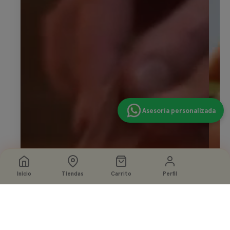
Asesoría personalizada
Inicio
Tiendas
Carrito
Perfil
Seleccione
Agregar a la bolsa
opciones