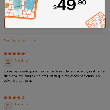
0
0
Escribir una reseña
Sort by
Anónimo
Lo estoy usando para mejorar las líneas del entrecejo y realmente
funciona. Mis amigas me preguntan qué me estoy haciendo. Lo
volveré a comprar.
Anónimo