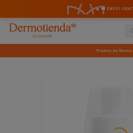
✦
🚚 ENVÍO GRA
Promos de Verano