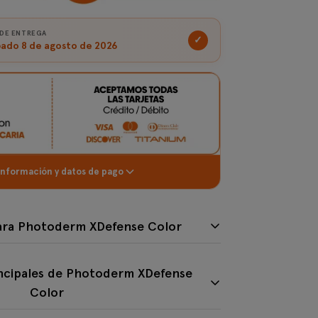
 DE ENTREGA
✓
ado 8 de agosto de 2026
información y datos de pago
ideal para Photoderm XDefense Color
 para Photoderm XDefense Color
principales de Photoderm XDefense Co
incipales de Photoderm XDefense
Color