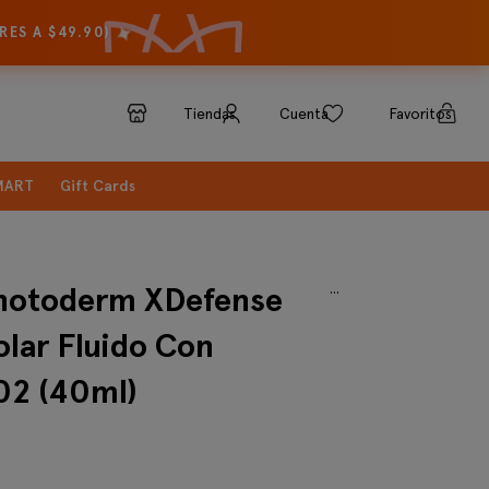
✦
ES A $49.90)
Tiendas
Cuenta
Favoritos
SMART
Gift Cards
...
hotoderm XDefense
olar Fluido Con
02 (40ml)