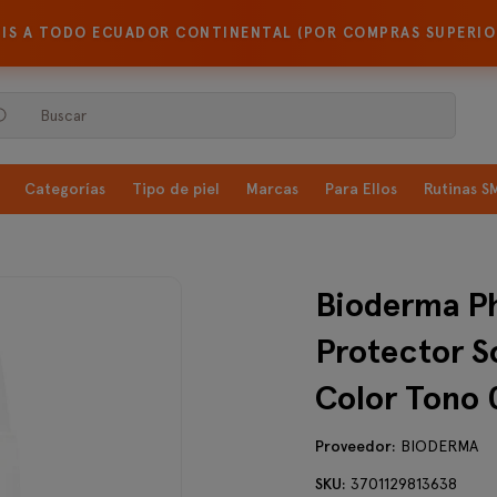
TIS A TODO ECUADOR CONTINENTAL (POR COMPRAS SUPERIOR
Buscar
Categorías
Tipo de piel
Marcas
Para Ellos
Rutinas 
Bioderma P
Protector S
Color Tono 
Proveedor:
BIODERMA
SKU:
3701129813638