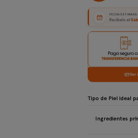
FECHA ESTIMADA
Sáb
Recíbelo el:
Ver 
Tipo de Piel 
Tipo de Piel ideal
Ingredientes 
Todo tipo de piel
Ingredientes pr
Normal/Mixta