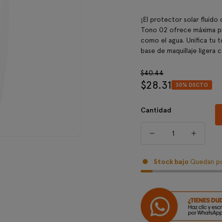
¡El protector solar flui
Tono 02 ofrece máxima pr
como el agua. Unifica tu t
base de maquillaje ligera 
Precio
$40.44
$28.31
regular
30% DSCTO
Precio
de
venta
Cantidad
Stock bajo
Quedan po