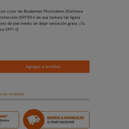
do con color de Bioderma! Photoderm XDefense
otección (SPF50+) en una textura tan ligera
ono de piel medio sin dejar sensación grasa. ¡Tu
con SPF! 🎨
Agregar a la bolsa
cas unidades